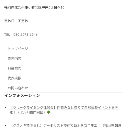
福岡県北九州市小倉北区中井5丁目4-10
定休日 不定休
TEL 080-2073-1946
トップページ
業務内容
料金案内
代表挨拶
お問い合わせ
インフォメーション
【ツリークライミング体験会】門司みなと祭りで自然体験イベントを開
催！（北九州市門司区）
【クスノキ枝下ろし】アーボリスト技術で巨木を安全施工！（福岡県朝倉