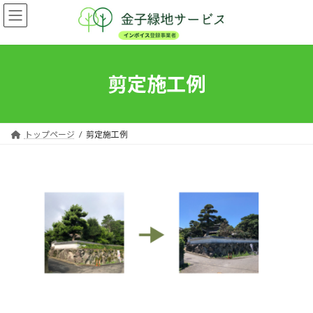
コ
ナ
ン
ビ
テ
ゲ
ン
ー
ツ
シ
へ
ョ
剪定施工例
ス
ン
キ
に
ッ
移
プ
動
トップページ
剪定施工例